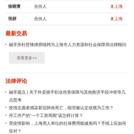
徐晓青
合伙人
上海
张妍
合伙人
上海
最新交易
融孚所杜哲锋律师续聘为上海市人力资源和社会保障局法律顾问
查看更多>>
法律评论
融孚观点 | 关于外卖骑手职业伤害保障与其他救济手段冲突等几
点思考
疫情志愿者感染新冠肺炎死亡，能否被认定或视为工伤？
停工停产的“一个工资周期”该怎样计算？
受疫情影响，上海用人单位的社保费用能减免吗？手续上应如何
应对？