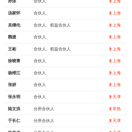
孙泳
合伙人
上海
汤家怀
合伙人
上海
吴继伦
合伙人、权益合伙人
上海
魏捷
合伙人
上海
王彬
合伙人、权益合伙人
上海
徐晓青
合伙人
上海
杨维江
合伙人
上海
张妍
合伙人
上海
张永明
合伙人
天津
陆文洪
分所合伙人
常熟
于长仁
分所合伙人
天津