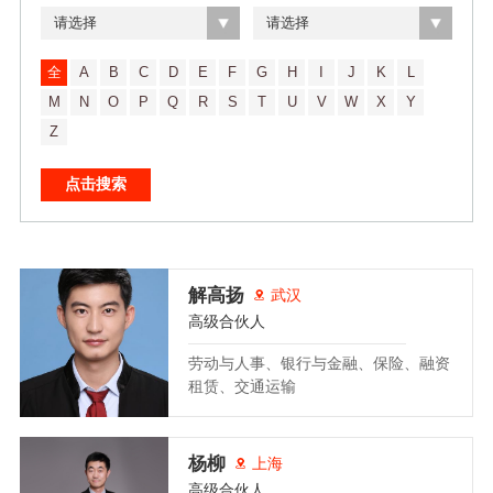
请选择
请选择
全
A
B
C
D
E
F
G
H
I
J
K
L
M
N
O
P
Q
R
S
T
U
V
W
X
Y
Z
解高扬
武汉
高级合伙人
劳动与人事、银行与金融、保险、融资
租赁、交通运输
杨柳
上海
高级合伙人